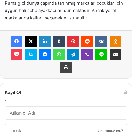
Puma gibi dünya çapında tanınmış markalar, çocuklar için
uygun halı saha ayakkabıları sunmaktadır. Ancak yerel
markalar da kaliteli seçenekler sunabilir.
Facebook
X
LinkedIn
Tumblr
Pinterest
Reddit
VKontakte
Odnok
Pocket
Skype
Messenger
WhatsApp
Telegram
Viber
Line
E-Posta ile payla
Yazdır
Kayıt Ol
Unuttunuz mu?