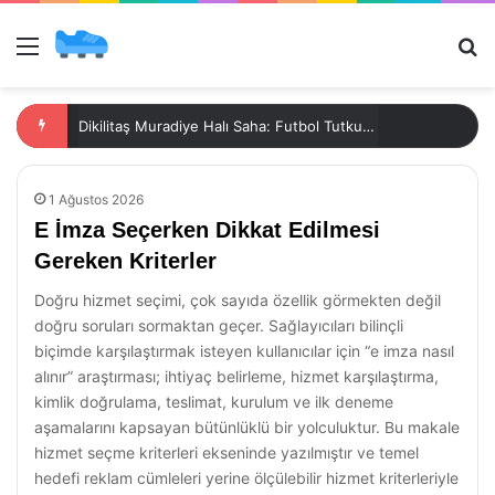
Menü
Ar
Dikilitaş Muradiye Halı Saha: Futbol Tutkunlarının Buluşma Noktası
1 Ağustos 2026
E İmza Seçerken Dikkat Edilmesi
Gereken Kriterler
Doğru hizmet seçimi, çok sayıda özellik görmekten değil
doğru soruları sormaktan geçer. Sağlayıcıları bilinçli
biçimde karşılaştırmak isteyen kullanıcılar için “e imza nasıl
alınır” araştırması; ihtiyaç belirleme, hizmet karşılaştırma,
kimlik doğrulama, teslimat, kurulum ve ilk deneme
aşamalarını kapsayan bütünlüklü bir yolculuktur. Bu makale
hizmet seçme kriterleri ekseninde yazılmıştır ve temel
hedefi reklam cümleleri yerine ölçülebilir hizmet kriterleriyle