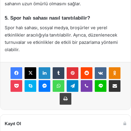
sahanın uzun ömürlü olmasını sağlar.
5. Spor halı sahası nasıl tanıtılabilir?
Spor halı sahası, sosyal medya, broşürler ve yerel
etkinlikler aracılığıyla tanıtılabilir. Ayrıca, düzenlenecek
turnuvalar ve etkinlikler de etkili bir pazarlama yöntemi
olabilir.
Facebook
X
LinkedIn
Tumblr
Pinterest
Reddit
VKontakte
Odnok
Pocket
Skype
Messenger
WhatsApp
Telegram
Viber
Line
E-Posta ile payla
Yazdır
Kayıt Ol