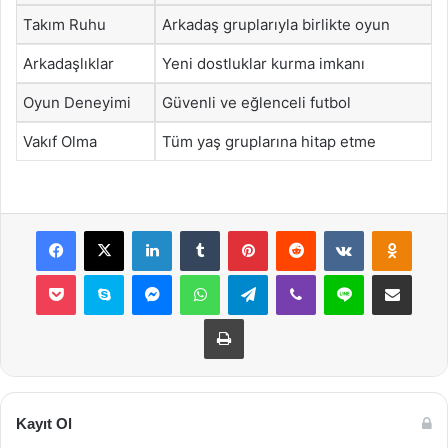
Takım Ruhu
Arkadaş gruplarıyla birlikte oyun
Arkadaşlıklar
Yeni dostluklar kurma imkanı
Oyun Deneyimi
Güvenli ve eğlenceli futbol
Vakıf Olma
Tüm yaş gruplarına hitap etme
Facebook
X
LinkedIn
Tumblr
Pinterest
Reddit
VKontakte
Odnok
Pocket
Skype
Messenger
WhatsApp
Telegram
Viber
Line
E-Posta ile payla
Yazdır
Kayıt Ol