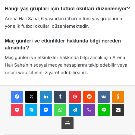
Hangi yaş grupları için futbol okulları düzenleniyor?
Arena Halı Saha, 6 yaşından itibaren tüm yaş gruplarına
yönelik futbol okulları düzenlemektedir.
Maç günleri ve etkinlikler hakkında bilgi nereden
alınabilir?
Maç günleri ve etkinlikler hakkında bilgi almak için Arena
Halı Saha’nın sosyal medya hesaplarını takip edebilir veya
resmi web sitesini ziyaret edebilirsiniz.
Facebook
X
LinkedIn
Tumblr
Pinterest
Reddit
VKontakte
Odnok
Pocket
Skype
Messenger
WhatsApp
Telegram
Viber
Line
E-Posta ile payla
Yazdır