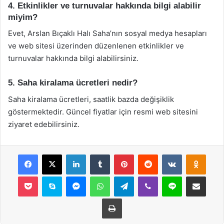
4. Etkinlikler ve turnuvalar hakkında bilgi alabilir
miyim?
Evet, Arslan Bıçaklı Halı Saha’nın sosyal medya hesapları
ve web sitesi üzerinden düzenlenen etkinlikler ve
turnuvalar hakkında bilgi alabilirsiniz.
5. Saha kiralama ücretleri nedir?
Saha kiralama ücretleri, saatlik bazda değişiklik
göstermektedir. Güncel fiyatlar için resmi web sitesini
ziyaret edebilirsiniz.
Facebook
X
LinkedIn
Tumblr
Pinterest
Reddit
VKontakte
Odnok
Pocket
Skype
Messenger
WhatsApp
Telegram
Viber
Line
E-Posta ile payla
Yazdır