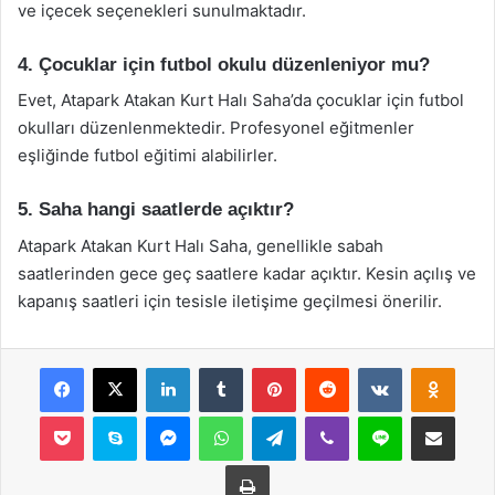
ve içecek seçenekleri sunulmaktadır.
4. Çocuklar için futbol okulu düzenleniyor mu?
Evet, Atapark Atakan Kurt Halı Saha’da çocuklar için futbol
okulları düzenlenmektedir. Profesyonel eğitmenler
eşliğinde futbol eğitimi alabilirler.
5. Saha hangi saatlerde açıktır?
Atapark Atakan Kurt Halı Saha, genellikle sabah
saatlerinden gece geç saatlere kadar açıktır. Kesin açılış ve
kapanış saatleri için tesisle iletişime geçilmesi önerilir.
Facebook
X
LinkedIn
Tumblr
Pinterest
Reddit
VKontakte
Odnok
Pocket
Skype
Messenger
WhatsApp
Telegram
Viber
Line
E-Posta ile payla
Yazdır