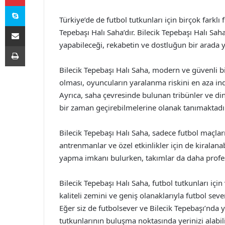
Skype
Türkiye’de de futbol tutkunları için birçok farkl
E-Posta ile paylaş
Tepebaşı Halı Saha’dır. Bilecik Tepebaşı Halı Saha
yapabileceği, rekabetin ve dostluğun bir arada y
Yazdır
Bilecik Tepebaşı Halı Saha, modern ve güvenli bir
olması, oyuncuların yaralanma riskini en aza ind
Ayrıca, saha çevresinde bulunan tribünler ve dinl
bir zaman geçirebilmelerine olanak tanımaktadır
Bilecik Tepebaşı Halı Saha, sadece futbol maçları
antrenmanlar ve özel etkinlikler için de kiralan
yapma imkanı bulurken, takımlar da daha profe
Bilecik Tepebaşı Halı Saha, futbol tutkunları iç
kaliteli zemini ve geniş olanaklarıyla futbol sev
Eğer siz de futbolsever ve Bilecik Tepebaşı’nda 
tutkunlarının buluşma noktasında yerinizi alabili