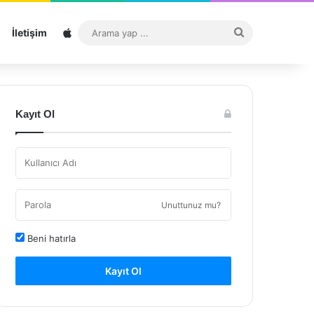
Sitemap
Arama
İletişim
yap
...
Kayıt Ol
Unuttunuz mu?
Beni hatırla
Kayıt Ol