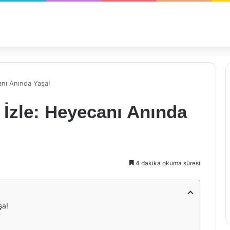
anı Anında Yaşa!
 İzle: Heyecanı Anında
4 dakika okuma süresi
şa!