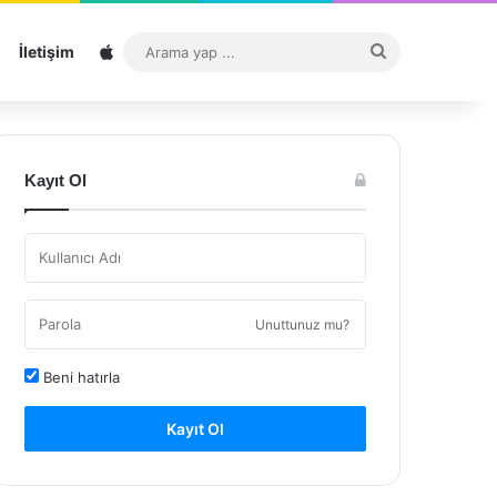
Sitemap
Arama
İletişim
yap
...
Kayıt Ol
Unuttunuz mu?
Beni hatırla
Kayıt Ol