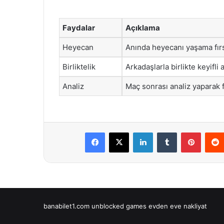
Faydalar
Açıklama
Heyecan
Anında heyecanı yaşama fırs
Birliktelik
Arkadaşlarla birlikte keyifli
Analiz
Maç sonrası analiz yaparak fu
Facebook
X
LinkedIn
Tumblr
Pintere
banabilet1.com
unblocked games
evden eve nakliyat