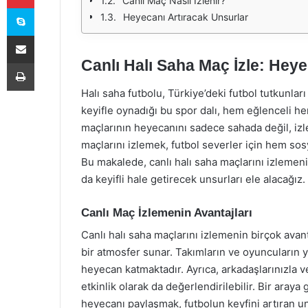
Canlı Maç Nasıl İzlenir?
Skype
Heyecanı Artıracak Unsurlar
E-Posta ile paylaş
Canlı Halı Saha Maç İzle: Hey
Yazdır
Halı saha futbolu, Türkiye’deki futbol tutkunları
keyifle oynadığı bu spor dalı, hem eğlenceli h
maçlarının heyecanını sadece sahada değil, iz
maçlarını izlemek, futbol severler için hem so
Bu makalede, canlı halı saha maçlarını izlemeni
da keyifli hale getirecek unsurları ele alacağız.
Canlı Maç İzlemenin Avantajları
Canlı halı saha maçlarını izlemenin birçok avan
bir atmosfer sunar. Takımların ve oyuncuların y
heyecan katmaktadır. Ayrıca, arkadaşlarınızla ve
etkinlik olarak da değerlendirilebilir. Bir ara
heyecanı paylaşmak, futbolun keyfini artıran un