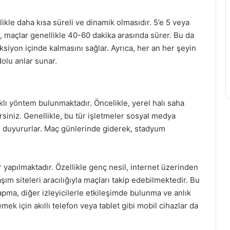
llikle daha kısa süreli ve dinamik olmasıdır. 5’e 5 veya
n, maçlar genellikle 40-60 dakika arasında sürer. Bu da
aksiyon içinde kalmasını sağlar. Ayrıca, her an her şeyin
dolu anlar sunar.
rklı yöntem bulunmaktadır. Öncelikle, yerel halı saha
rsiniz. Genellikle, bu tür işletmeler sosyal medya
i duyururlar. Maç günlerinde giderek, stadyum
r yapılmaktadır. Özellikle genç nesil, internet üzerinden
şım siteleri aracılığıyla maçları takip edebilmektedir. Bu
yapma, diğer izleyicilerle etkileşimde bulunma ve anlık
ek için akıllı telefon veya tablet gibi mobil cihazlar da