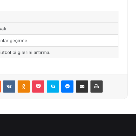
atı.
 anlar geçirme.
tbol bilgilerini artırma.
st
Reddit
VKontakte
Odnoklassniki
Pocket
Skype
Messenger
E-Posta ile paylaş
Yazdır