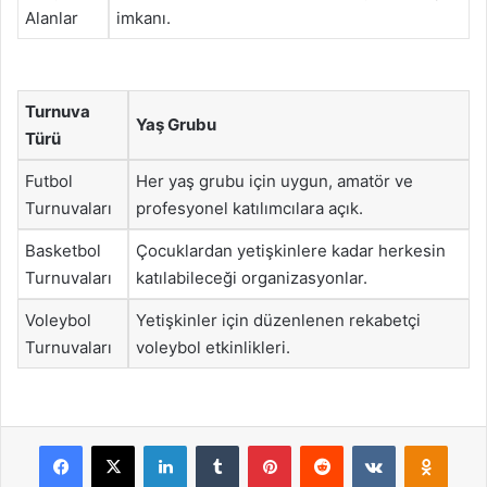
Alanlar
imkanı.
Turnuva
Yaş Grubu
Türü
Futbol
Her yaş grubu için uygun, amatör ve
Turnuvaları
profesyonel katılımcılara açık.
Basketbol
Çocuklardan yetişkinlere kadar herkesin
Turnuvaları
katılabileceği organizasyonlar.
Voleybol
Yetişkinler için düzenlenen rekabetçi
Turnuvaları
voleybol etkinlikleri.
Facebook
X
LinkedIn
Tumblr
Pinterest
Reddit
VKontakte
Odnok