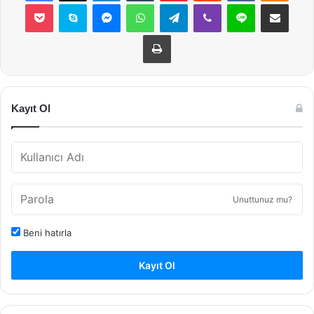
Pocket
Skype
Messenger
WhatsApp
Telegram
Viber
Line
E-Posta ile payla
Yazdır
Kayıt Ol
Unuttunuz mu?
Beni hatırla
Kayıt Ol