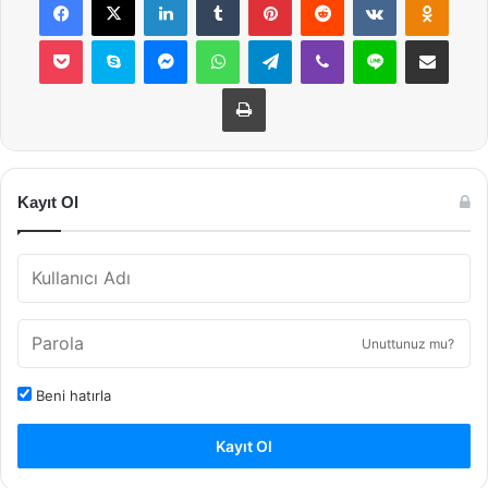
Pocket
Skype
Messenger
WhatsApp
Telegram
Viber
Line
E-Posta ile payla
Yazdır
Kayıt Ol
Unuttunuz mu?
Beni hatırla
Kayıt Ol