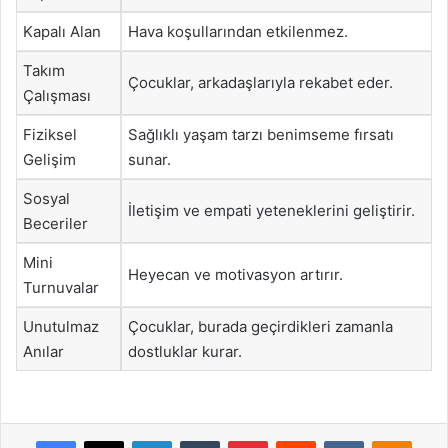
Kapalı Alan
Hava koşullarından etkilenmez.
Takım
Çocuklar, arkadaşlarıyla rekabet eder.
Çalışması
Fiziksel
Sağlıklı yaşam tarzı benimseme fırsatı
Gelişim
sunar.
Sosyal
İletişim ve empati yeteneklerini geliştirir.
Beceriler
Mini
Heyecan ve motivasyon artırır.
Turnuvalar
Unutulmaz
Çocuklar, burada geçirdikleri zamanla
Anılar
dostluklar kurar.
Facebook
X
LinkedIn
Tumblr
Pinterest
Reddit
VKontakte
Odnok