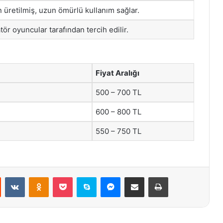
 üretilmiş, uzun ömürlü kullanım sağlar.
 oyuncular tarafından tercih edilir.
Fiyat Aralığı
500 – 700 TL
600 – 800 TL
550 – 750 TL
st
Reddit
VKontakte
Odnoklassniki
Pocket
Skype
Messenger
E-Posta ile paylaş
Yazdır