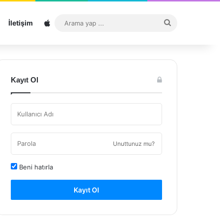
Sitemap
Arama
İletişim
yap
...
Kayıt Ol
Unuttunuz mu?
Beni hatırla
Kayıt Ol