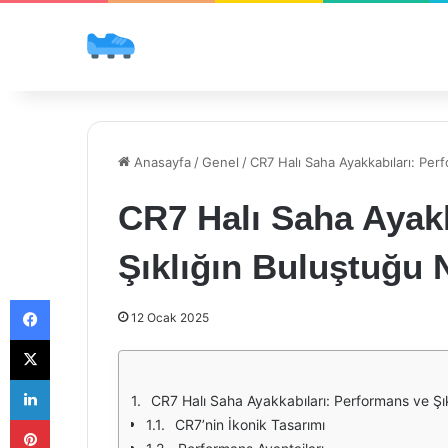
Anasayfa
/
Genel
/
CR7 Halı Saha Ayakkabıları: Per
CR7 Halı Saha Ayakk
Şıklığın Buluştuğu 
Facebook
12 Ocak 2025
X
LinkedIn
CR7 Halı Saha Ayakkabıları: Performans ve Şı
Pinterest
CR7’nin İkonik Tasarımı