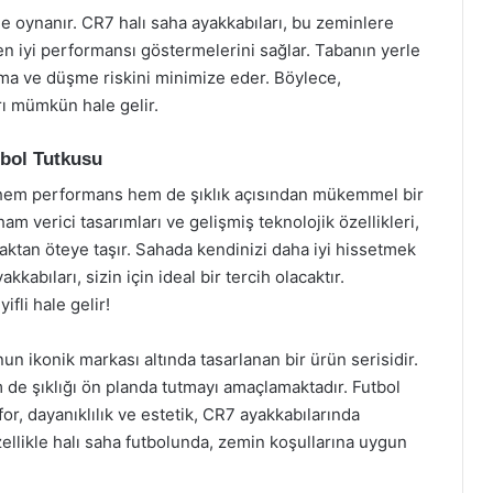
de oynanır. CR7 halı saha ayakkabıları, bu zeminlere
 en iyi performansı göstermelerini sağlar. Tabanın yerle
yma ve düşme riskini minimize eder. Böylece,
rı mümkün hale gelir.
tbol Tutkusu
in hem performans hem de şıklık açısından mükemmel bir
m verici tasarımları ve gelişmiş teknolojik özellikleri,
ktan öteye taşır. Sahada kendinizi daha iyi hissetmek
kabıları, sizin için ideal bir tercih olacaktır.
fli hale gelir!
un ikonik markası altında tasarlanan bir ürün serisidir.
de şıklığı ön planda tutmayı amaçlamaktadır. Futbol
, dayanıklılık ve estetik, CR7 ayakkabılarında
zellikle halı saha futbolunda, zemin koşullarına uygun