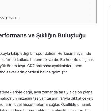
tbol Tutkusu
erformans ve Şıklığın Buluştuğu
uyla takip ettiği bir spor dalıdır. Herkesin hayalinde
ın zaferine katkıda bulunmak vardır. Bu hedefe ulaşmak
üyük önem taşır. CR7 halı saha ayakkabıları, hem
tbolseverlerin gözdesi haline gelmiştir.
tenekleriyle değil, aynı zamanda tarzıyla da ön plana
onaldo’nun imzasını taşıyan tasarımlarıyla dikkat çeker.
dilerini özel hissetmelerini sağlar. Özellikle dinamik
bıları sadece bir spor ekipmanı olmaktan çıkarıp, bir