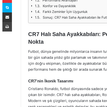
Performans Avantajları
Skype
Konfor ve Dayanıklılık
Farklı Zeminler İçin Uygunluk
E-Posta ile paylaş
Sonuç: CR7 Halı Saha Ayakkabıları ile Fu
Yazdır
CR7 Halı Saha Ayakkabıları: P
Nokta
Futbol, dünya genelinde milyonlarca insanın tutk
bir gün sahada yıldız gibi parlamak ve takımın
için doğru ekipman, özellikle de ayakkabılar b
performans hem de şıklığı bir arada sunarak fu
CR7’nin İkonik Tasarımı
Cristiano Ronaldo, futbol dünyasında sadece ye
çıkan bir isimdir. CR7 halı saha ayakkabıları, R
Modern ve şık çizgileri, oyuncuların sahada ken
renk seçenekleri ve estetik detaylar, bu ayakka