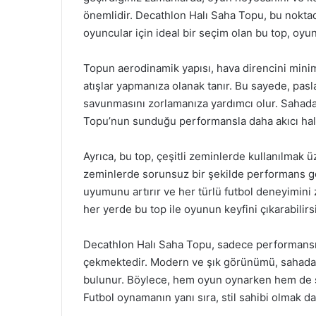
önemlidir. Decathlon Halı Saha Topu, bu nokt
oyuncular için ideal bir seçim olan bu top, oyun
Topun aerodinamik yapısı, hava direncini mini
atışlar yapmanıza olanak tanır. Bu sayede, pasla
savunmasını zorlamanıza yardımcı olur. Sahada
Topu’nun sunduğu performansla daha akıcı hale
Ayrıca, bu top, çeşitli zeminlerde kullanılmak ü
zeminlerde sorunsuz bir şekilde performans gös
uyumunu artırır ve her türlü futbol deneyimini z
her yerde bu top ile oyunun keyfini çıkarabilirs
Decathlon Halı Saha Topu, sadece performansıy
çekmektedir. Modern ve şık görünümü, sahada h
bulunur. Böylece, hem oyun oynarken hem de so
Futbol oynamanın yanı sıra, stil sahibi olmak da