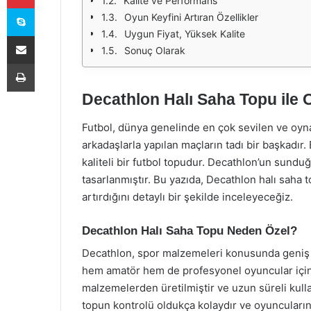
Kalite ve Performans
Skype
Oyun Keyfini Artıran Özellikler
Uygun Fiyat, Yüksek Kalite
E-Posta ile paylaş
Sonuç Olarak
Yazdır
Decathlon Halı Saha Topu ile 
Futbol, dünya genelinde en çok sevilen ve oynan
arkadaşlarla yapılan maçların tadı bir başkadır.
kaliteli bir futbol topudur. Decathlon’un sunduğ
tasarlanmıştır. Bu yazıda, Decathlon halı saha to
artırdığını detaylı bir şekilde inceleyeceğiz.
Decathlon Halı Saha Topu Neden Özel?
Decathlon, spor malzemeleri konusunda geniş bi
hem amatör hem de profesyonel oyuncular için id
malzemelerden üretilmiştir ve uzun süreli kull
topun kontrolü oldukça kolaydır ve oyuncuların 