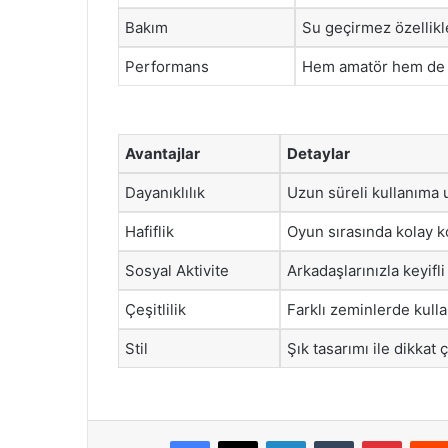
Bakım
Su geçirmez özellikl
Performans
Hem amatör hem de p
Avantajlar
Detaylar
Dayanıklılık
Uzun süreli kullanıma
Hafiflik
Oyun sırasında kolay ko
Sosyal Aktivite
Arkadaşlarınızla keyifl
Çeşitlilik
Farklı zeminlerde kullan
Stil
Şık tasarımı ile dikkat 
Facebook
X
LinkedIn
Tumblr
Pintere