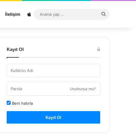
Sitemap
Arama
İletişim
yap
...
Kayıt Ol
Unuttunuz mu?
Beni hatırla
Kayıt Ol