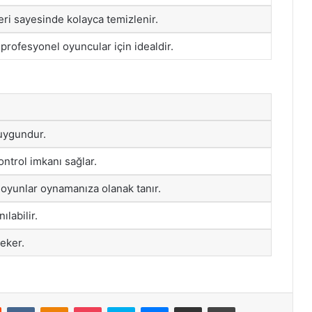
eri sayesinde kolayca temizlenir.
rofesyonel oyuncular için idealdir.
 uygundur.
ntrol imkanı sağlar.
i oyunlar oynamanıza olanak tanır.
ılabilir.
çeker.
st
Reddit
VKontakte
Odnoklassniki
Pocket
Skype
Messenger
E-Posta ile paylaş
Yazdır