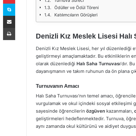
Turnuva Süreci
Skype
Ödüller ve Ödül Töreni
Katılımcıların Görüşleri
E-Posta ile paylaş
Yazdır
Denizli Kız Meslek Lisesi Halı
Denizli Kız Meslek Lisesi, her yıl düzenlediği et
geliştirmeyi amaçlamaktadır. Bu etkinliklerin en
olarak düzenlediği
Halı Saha Turnuvası
‘dır. B
dayanışmanın ve takım ruhunun da ön plana çık
Turnuvanın Amacı
Halı Saha Turnuvası’nın temel amacı, öğrenciler
vurgulamak ve okul içindeki sosyal etkileşimi g
sayesinde öğrencilerin
özgüven
kazanmaları,
geliştirmeleri hedeflenmektedir. Turnuva, öğr
aynı zamanda okul kültürünü ve aidiyet duygus