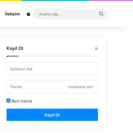
Sitemap
Arama
İletişim
yap
...
Kayıt Ol
Unuttunuz mu?
Beni hatırla
Kayıt Ol