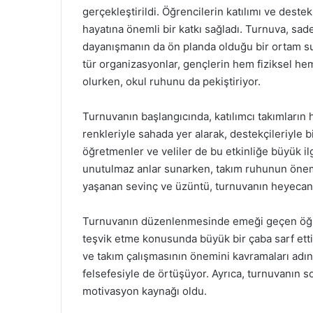
gerçekleştirildi. Öğrencilerin katılımı ve destek
hayatına önemli bir katkı sağladı. Turnuva, sa
dayanışmanın da ön planda olduğu bir ortam su
tür organizasyonlar, gençlerin hem fiziksel hem
olurken, okul ruhunu da pekiştiriyor.
Turnuvanın başlangıcında, katılımcı takımların
renkleriyle sahada yer alarak, destekçileriyle b
öğretmenler ve veliler de bu etkinliğe büyük il
unutulmaz anlar sunarken, takım ruhunun önem
yaşanan sevinç ve üzüntü, turnuvanın heyecanın
Turnuvanın düzenlenmesinde emeği geçen öğretm
teşvik etme konusunda büyük bir çaba sarf etti.
ve takım çalışmasının önemini kavramaları adın
felsefesiyle de örtüşüyor. Ayrıca, turnuvanın s
motivasyon kaynağı oldu.