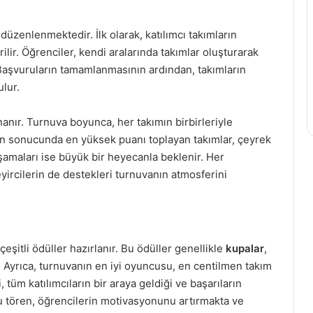
 düzenlenmektedir. İlk olarak, katılımcı takımların
rilir. Öğrenciler, kendi aralarında takımlar oluşturarak
 Başvuruların tamamlanmasının ardından, takımların
lur.
nanır. Turnuva boyunca, her takımın birbirleriyle
rın sonucunda en yüksek puanı toplayan takımlar, çeyrek
l aşamaları ise büyük bir heyecanla beklenir. Her
yircilerin de destekleri turnuvanın atmosferini
şitli ödüller hazırlanır. Bu ödüller genellikle
kupalar
,
 Ayrıca, turnuvanın en iyi oyuncusu, en centilmen takım
, tüm katılımcıların bir araya geldiği ve başarıların
 Bu tören, öğrencilerin motivasyonunu artırmakta ve