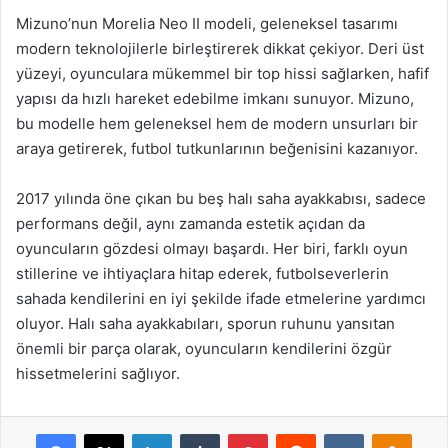
Mizuno’nun Morelia Neo II modeli, geleneksel tasarımı
modern teknolojilerle birleştirerek dikkat çekiyor. Deri üst
yüzeyi, oyunculara mükemmel bir top hissi sağlarken, hafif
yapısı da hızlı hareket edebilme imkanı sunuyor. Mizuno,
bu modelle hem geleneksel hem de modern unsurları bir
araya getirerek, futbol tutkunlarının beğenisini kazanıyor.
2017 yılında öne çıkan bu beş halı saha ayakkabısı, sadece
performans değil, aynı zamanda estetik açıdan da
oyuncuların gözdesi olmayı başardı. Her biri, farklı oyun
stillerine ve ihtiyaçlara hitap ederek, futbolseverlerin
sahada kendilerini en iyi şekilde ifade etmelerine yardımcı
oluyor. Halı saha ayakkabıları, sporun ruhunu yansıtan
önemli bir parça olarak, oyuncuların kendilerini özgür
hissetmelerini sağlıyor.
Facebook
X
LinkedIn
Tumblr
Pinterest
Reddit
VKontakte
Odnok