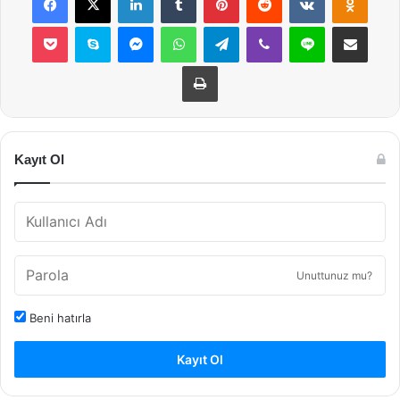
Pocket
Skype
Messenger
WhatsApp
Telegram
Viber
Line
E-Posta ile payla
Yazdır
Kayıt Ol
Unuttunuz mu?
Beni hatırla
Kayıt Ol