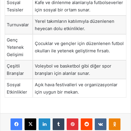
Sosyal
Kafe ve dinlenme alanlarıyla futbolseverler
Tesisler
için sosyal bir ortam sunar.
Yerel takımların katılımıyla düzenlenen
Turnuvalar
heyecan dolu etkinlikler.
Genç
Çocuklar ve gençler için düzenlenen futbol
Yetenek
okulları ile yetenek geliştirme fırsatı.
Gelişimi
Çeşitli
Voleybol ve basketbol gibi diğer spor
Branşlar
branşları için alanlar sunar.
Sosyal
Açık hava festivalleri ve organizasyonlar
Etkinlikler
için uygun bir mekan.
Facebook
X
LinkedIn
Tumblr
Pinterest
Reddit
VKontakte
Odnok
Pocket
Skype
Messenger
WhatsApp
Telegram
Viber
Line
E-Posta ile payla