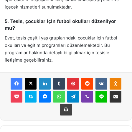
içecek hizmetleri sunulmaktadır.
5. Tesis, çocuklar için futbol okulları düzenliyor
mu?
Evet, tesis çeşitli yaş gruplarındaki çocuklar için futbol
okulları ve eğitim programları düzenlemektedir. Bu
programlar hakkında detaylı bilgi almak için tesisle
iletişime geçebilirsiniz.
Facebook
X
LinkedIn
Tumblr
Pinterest
Reddit
VKontakte
Odnok
Pocket
Skype
Messenger
WhatsApp
Telegram
Viber
Line
E-Posta ile payla
Yazdır