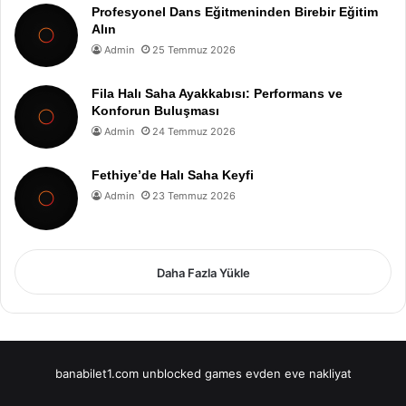
Profesyonel Dans Eğitmeninden Birebir Eğitim
Alın
Admin
25 Temmuz 2026
Fila Halı Saha Ayakkabısı: Performans ve
Konforun Buluşması
Admin
24 Temmuz 2026
Fethiye’de Halı Saha Keyfi
Admin
23 Temmuz 2026
Daha Fazla Yükle
banabilet1.com
unblocked games
evden eve nakliyat