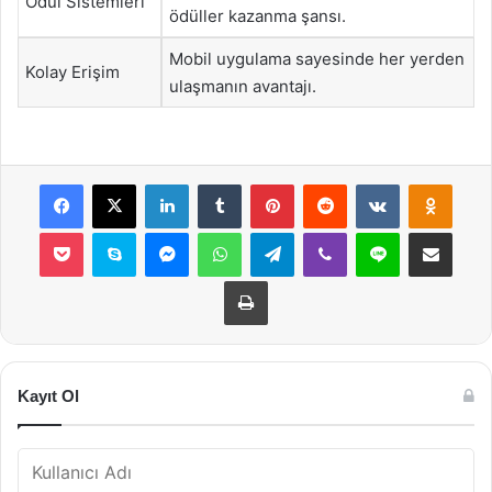
Ödül Sistemleri
ödüller kazanma şansı.
Mobil uygulama sayesinde her yerden
Kolay Erişim
ulaşmanın avantajı.
Facebook
X
LinkedIn
Tumblr
Pinterest
Reddit
VKontakte
Odnok
Pocket
Skype
Messenger
WhatsApp
Telegram
Viber
Line
E-Posta ile payla
Yazdır
Kayıt Ol