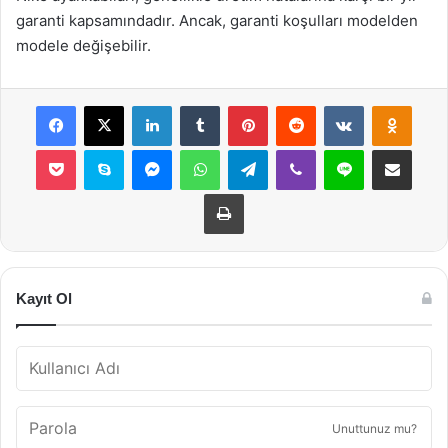
garanti kapsamındadır. Ancak, garanti koşulları modelden
modele değişebilir.
Facebook
X
LinkedIn
Tumblr
Pinterest
Reddit
VKontakte
Odnok
Pocket
Skype
Messenger
WhatsApp
Telegram
Viber
Line
E-Posta ile payla
Yazdır
Kayıt Ol
Unuttunuz mu?