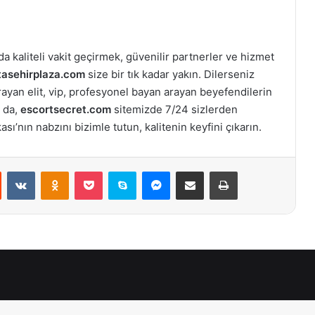
a kaliteli vakit geçirmek, güvenilir partnerler ve hizmet
tasehirplaza.com
size bir tık kadar yakın. Dilerseniz
arayan elit, vip, profesyonel bayan arayan beyefendilerin
 da,
escortsecret.com
sitemizde 7/24 sizlerden
ı’nın nabzını bizimle tutun, kalitenin keyfini çıkarın.
st
Reddit
VKontakte
Odnoklassniki
Pocket
Skype
Messenger
E-Posta ile paylaş
Yazdır