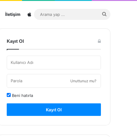
Sitemap
Arama
İletişim
yap
...
Kayıt Ol
Unuttunuz mu?
Beni hatırla
Kayıt Ol