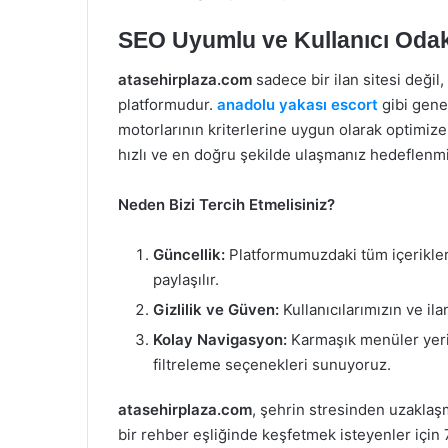
SEO Uyumlu ve Kullanıcı Odakl
atasehirplaza.com
sadece bir ilan sitesi değil,
platformudur.
anadolu yakası escort
gibi gene
motorlarının kriterlerine uygun olarak optimize
hızlı ve en doğru şekilde ulaşmanız hedeflenmiş
Neden Bizi Tercih Etmelisiniz?
Güncellik:
Platformumuzdaki tüm içerikler d
paylaşılır.
Gizlilik ve Güven:
Kullanıcılarımızın ve ilan
Kolay Navigasyon:
Karmaşık menüler yerin
filtreleme seçenekleri sunuyoruz.
atasehirplaza.com
, şehrin stresinden uzaklaş
bir rehber eşliğinde keşfetmek isteyenler için 7