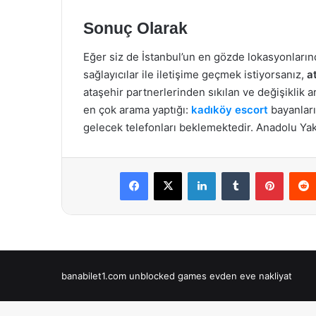
Sonuç Olarak
Eğer siz de İstanbul’un en gözde lokasyonlarınd
sağlayıcılar ile iletişime geçmek istiyorsanız,
a
ataşehir partnerlerinden sıkılan ve değişiklik 
en çok arama yaptığı:
kadıköy escort
bayanları
gelecek telefonları beklemektedir. Anadolu Yakas
Facebook
X
LinkedIn
Tumblr
Pintere
banabilet1.com
unblocked games
evden eve nakliyat