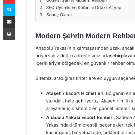
Modern Şehrin Modern Rehberi
Skype
SEO Uyumlu ve Kullanıcı Odaklı Altyapı
Sonuç Olarak
E-Posta ile paylaş
Yazdır
Modern Şehrin Modern Rehber
Anadolu Yakası’nın karmaşasından uzak, ancak
arıyorsanız doğru adrestesiniz.
atasehirplaza
içerikleriyle bölgedeki en güvenilir rehber o
Sitemiz, aradığınız kriterlere en uygun seçenek
Ataşehir Escort Hizmetleri:
Bölgenin en eli
standart hale getiriyoruz. Ataşehir’in lük
arayanlar için sitemiz en güncel listeleri s
Anadolu Yakası Escort Rehberi:
Sadece At
Yakası’ndaki tüm prestijli seçenekleri tek
kadar geniş bir yelpazede, beklentilerinize