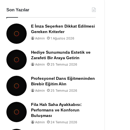
Son Yazılar
E İmza Seçerken Dikkat Edilmesi
Gereken Kriterler
Admin
1 Ağustos 2026
Hediye Sunumunda Estetik ve
Zarafeti Bir Araya Getirin
Admin
25 Temmuz 2026
Profesyonel Dans Eğitmeninden
Birebir Eğitim Alın
Admin
25 Temmuz 2026
Fila Halı Saha Ayakkabısı:
Performans ve Konforun
Buluşması
Admin
24 Temmuz 2026