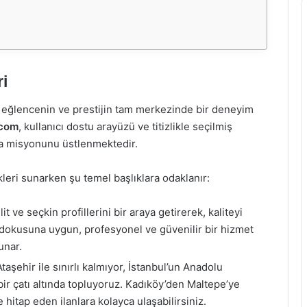
i
 eğlencenin ve prestijin tam merkezinde bir deneyim
.com
, kullanıcı dostu arayüzü ve titizlikle seçilmiş
lma misyonunu üstlenmektedir.
leri sunarken şu temel başlıklara odaklanır:
t ve seçkin profillerini bir araya getirerek, kaliteyi
s dokusuna uygun, profesyonel ve güvenilir bir hizmet
unar.
aşehir ile sınırlı kalmıyor, İstanbul’un Anadolu
 bir çatı altında topluyoruz. Kadıköy’den Maltepe’ye
 hitap eden ilanlara kolayca ulaşabilirsiniz.