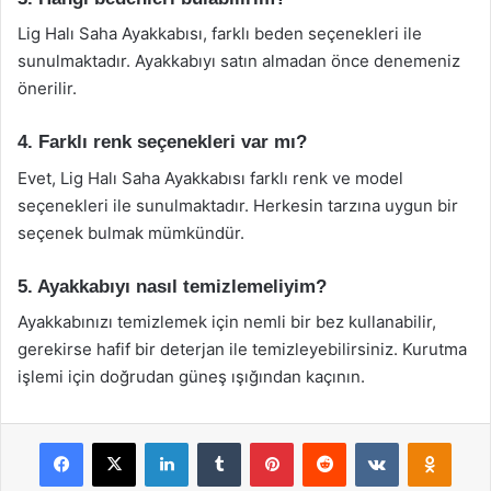
Lig Halı Saha Ayakkabısı, farklı beden seçenekleri ile
sunulmaktadır. Ayakkabıyı satın almadan önce denemeniz
önerilir.
4. Farklı renk seçenekleri var mı?
Evet, Lig Halı Saha Ayakkabısı farklı renk ve model
seçenekleri ile sunulmaktadır. Herkesin tarzına uygun bir
seçenek bulmak mümkündür.
5. Ayakkabıyı nasıl temizlemeliyim?
Ayakkabınızı temizlemek için nemli bir bez kullanabilir,
gerekirse hafif bir deterjan ile temizleyebilirsiniz. Kurutma
işlemi için doğrudan güneş ışığından kaçının.
Facebook
X
LinkedIn
Tumblr
Pinterest
Reddit
VKontakte
Odnok
Pocket
Skype
Messenger
WhatsApp
Telegram
Viber
Line
E-Posta ile payla