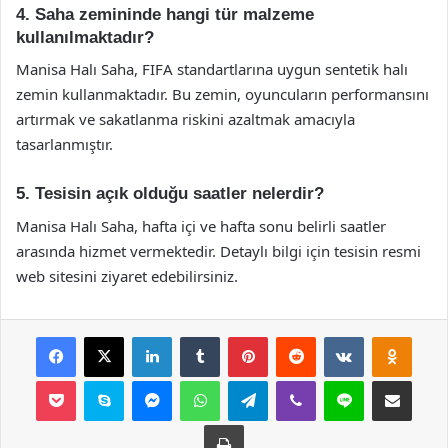
4. Saha zemininde hangi tür malzeme
kullanılmaktadır?
Manisa Halı Saha, FIFA standartlarına uygun sentetik halı
zemin kullanmaktadır. Bu zemin, oyuncuların performansını
artırmak ve sakatlanma riskini azaltmak amacıyla
tasarlanmıştır.
5. Tesisin açık olduğu saatler nelerdir?
Manisa Halı Saha, hafta içi ve hafta sonu belirli saatler
arasında hizmet vermektedir. Detaylı bilgi için tesisin resmi
web sitesini ziyaret edebilirsiniz.
Facebook
X
LinkedIn
Tumblr
Pinterest
Reddit
VKontakte
Odnok
Pocket
Skype
Messenger
WhatsApp
Telegram
Viber
Line
E-Posta ile payla
Yazdır