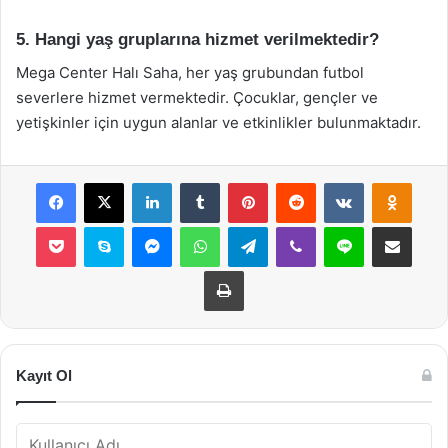
5. Hangi yaş gruplarına hizmet verilmektedir?
Mega Center Halı Saha, her yaş grubundan futbol
severlere hizmet vermektedir. Çocuklar, gençler ve
yetişkinler için uygun alanlar ve etkinlikler bulunmaktadır.
Facebook
X
LinkedIn
Tumblr
Pinterest
Reddit
VKontakte
Odnok
Pocket
Skype
Messenger
WhatsApp
Telegram
Viber
Line
E-Posta ile payla
Yazdır
Kayıt Ol