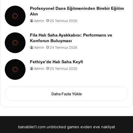
Profesyonel Dans Eğitmeninden Birebir Eğitim
Alın
Admin
25 Temmuz 2026
Fila Halı Saha Ayakkabısı: Performans ve
Konforun Buluşması
Admin
24 Temmuz 2026
Fethiye’de Halı Saha Keyfi
Admin
23 Temmuz 2026
Daha Fazla Yükle
banabilet1.com
unblocked games
evden eve nakliyat