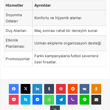
Hizmetler
Ayrıntılar
Soyunma
Konforlu ve hijyenik alanlar.
Odaları
Duş Alanları
Maç sonrası rahat bir deneyim sunar.
Etkinlik
Uzman ekiplerle organizasyon desteği.
Planlaması
Farklı kampanyalarla futbol severlere
Promosyonlar
özel fırsatlar.
Facebook
X
LinkedIn
Tumblr
Pinterest
Reddit
VKontakte
Odnok
Pocket
Skype
Messenger
WhatsApp
Telegram
Viber
Line
E-Posta ile payla
Yazdır