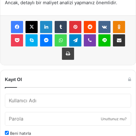
Ancak, detaylı bir maliyet analizi yapmanız önemlidir.
Facebook
X
LinkedIn
Tumblr
Pinterest
Reddit
VKontakte
Odnok
Pocket
Skype
Messenger
WhatsApp
Telegram
Viber
Line
E-Posta ile payla
Yazdır
Kayıt Ol
Unuttunuz mu?
Beni hatırla