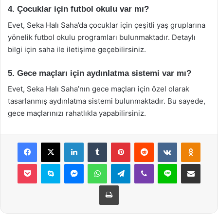
4. Çocuklar için futbol okulu var mı?
Evet, Seka Halı Saha’da çocuklar için çeşitli yaş gruplarına
yönelik futbol okulu programları bulunmaktadır. Detaylı
bilgi için saha ile iletişime geçebilirsiniz.
5. Gece maçları için aydınlatma sistemi var mı?
Evet, Seka Halı Saha’nın gece maçları için özel olarak
tasarlanmış aydınlatma sistemi bulunmaktadır. Bu sayede,
gece maçlarınızı rahatlıkla yapabilirsiniz.
Facebook
X
LinkedIn
Tumblr
Pinterest
Reddit
VKontakte
Odnok
Pocket
Skype
Messenger
WhatsApp
Telegram
Viber
Line
E-Posta ile payla
Yazdır