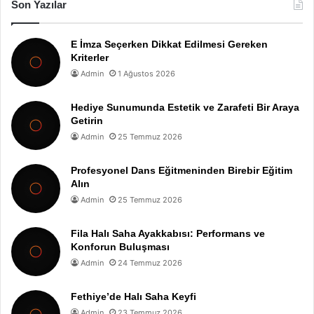
Son Yazılar
E İmza Seçerken Dikkat Edilmesi Gereken
Kriterler
Admin
1 Ağustos 2026
Hediye Sunumunda Estetik ve Zarafeti Bir Araya
Getirin
Admin
25 Temmuz 2026
Profesyonel Dans Eğitmeninden Birebir Eğitim
Alın
Admin
25 Temmuz 2026
Fila Halı Saha Ayakkabısı: Performans ve
Konforun Buluşması
Admin
24 Temmuz 2026
Fethiye’de Halı Saha Keyfi
Admin
23 Temmuz 2026