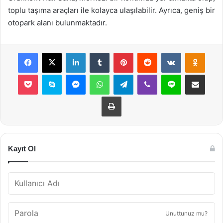
toplu taşıma araçları ile kolayca ulaşılabilir. Ayrıca, geniş bir
otopark alanı bulunmaktadır.
Facebook
X
LinkedIn
Tumblr
Pinterest
Reddit
VKontakte
Odnok
Pocket
Skype
Messenger
WhatsApp
Telegram
Viber
Line
E-Posta ile payla
Yazdır
Kayıt Ol
Unuttunuz mu?